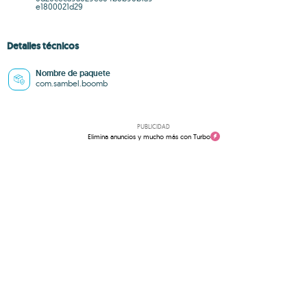
e1800021d29
Detalles técnicos
Nombre de paquete
com.sambel.boomb
PUBLICIDAD
Elimina anuncios y mucho más con Turbo