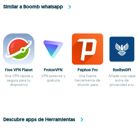
Similar a Boomb whatsapp
Free VPN Planet
ProtonVPN
Psiphon Pro
ByeByeDPI
Una VPN rápida y
VPN potente y
Una fuerte
Añade una capa
segura para tu
gratuita
herramienta de
extra de
dispositivo
elusión para
privacidad a tu
conectarte a
navegación
Internet
Descubre apps de Herramientas