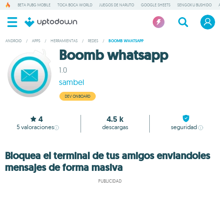
BETA PUBG MOBILE
TOCA BOCA WORLD
JUEGOS DE NARUTO
GOOGLE SHEETS
SENGOKU BUSHIDO
ANDROID
/
APPS
/
HERRAMIENTAS
/
REDES
/
BOOMB WHATSAPP
Boomb whatsapp
1.0
sambel
DEV ONBOARD
4
4.5 k
5
valoraciones
descargas
seguridad
Bloquea el terminal de tus amigos enviandoles
mensajes de forma masiva
PUBLICIDAD