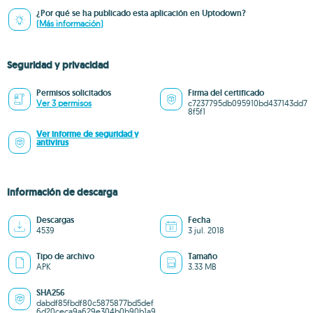
¿Por qué se ha publicado esta aplicación en Uptodown?
(Más información)
Seguridad y privacidad
Permisos solicitados
Firma del certificado
Ver 3 permisos
c7237795db095910bd437143dd7
8f5f1
Ver informe de seguridad y
antivirus
Información de descarga
Descargas
Fecha
4539
3 jul. 2018
Tipo de archivo
Tamaño
APK
3.33 MB
SHA256
dabdf85fbdf80c5875877bd5def
6d20ceca9a629e304b0b90b1a9