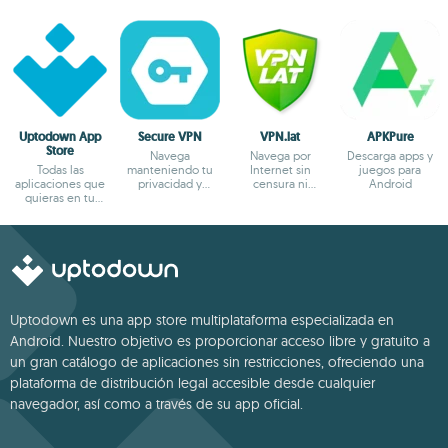
Uptodown App
Secure VPN
VPN.lat
APKPure
Store
Navega
Navega por
Descarga apps y
Todas las
manteniendo tu
Internet sin
juegos para
aplicaciones que
privacidad y
censura ni
Android
quieras en tu
anonimato
bloqueos
terminal Android
Uptodown es una app store multiplataforma especializada en
Android. Nuestro objetivo es proporcionar acceso libre y gratuito a
un gran catálogo de aplicaciones sin restricciones, ofreciendo una
plataforma de distribución legal accesible desde cualquier
navegador, así como a través de su app oficial.